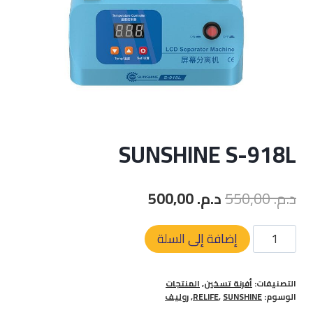
SUNSHINE S-918L
السعر
السعر
د.م.
550,00
د.م.
500,00
الأصلي
الحالي
كمية
إضافة إلى السلة
هو:
هو:
SUNSHINE
د.م. 550,00.
د.م. 500,00.
S-
التصنيفات:
أفرنة تسخين
,
المنتجات
918L
الوسوم:
SUNSHINE
,
RELIFE
,
روليف