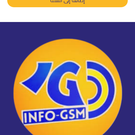
إضافة إلى السلة
د.م. 250,00.
د.م. 180,00.