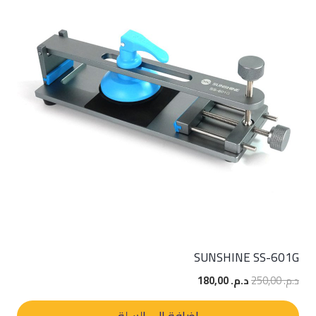
SUNSHINE SS-601G
السعر
السعر
د.م.
250,00
د.م.
180,00
الأصلي
الحالي
هو:
هو: