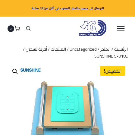
لتجاوز
الإرسال إلى جميع مناطق المغرب في أقل من 48 ساعة
لى
لمحتوى
0
الرئيسية
/
المتجر
/
Uncategorized
/
المنتجات
/
أفرنة تسخين
/
SUNSHINE S-918L
تخفيض!