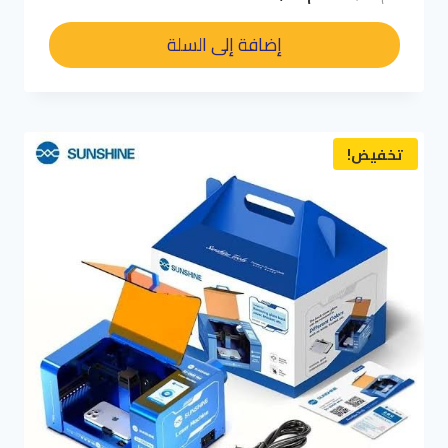
الأصلي
الحالي
هو:
هو:
إضافة إلى السلة
د.م. 250,00.
د.م. 180,00.
تخفيض!