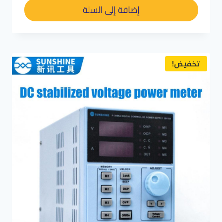
هو:
هو:
إضافة إلى السلة
د.م. 450,00.
د.م. 320,00.
تخفيض!