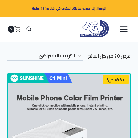
لتجاوز
الإرسال إلى جميع مناطق المغرب في أقل من 48 ساعة
لى
لمحتوى
0
عرض ⁦20⁩ من كل النتائج
تخفيض!