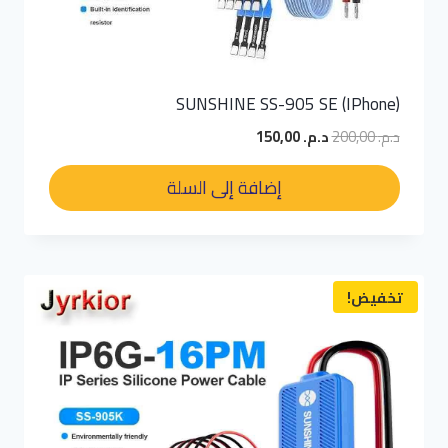
SUNSHINE SS-905 SE (IPhone)
السعر
السعر
د.م.
200,00
د.م.
150,00
الأصلي
الحالي
هو:
هو:
إضافة إلى السلة
د.م. 200,00.
د.م. 150,00.
تخفيض!