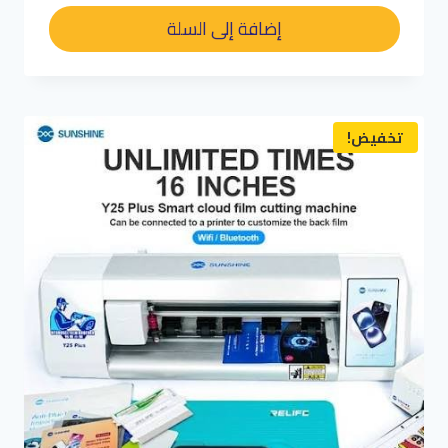
هو:
هو:
إضافة إلى السلة
د.م. 250,00.
د.م. 200,00.
تخفيض!