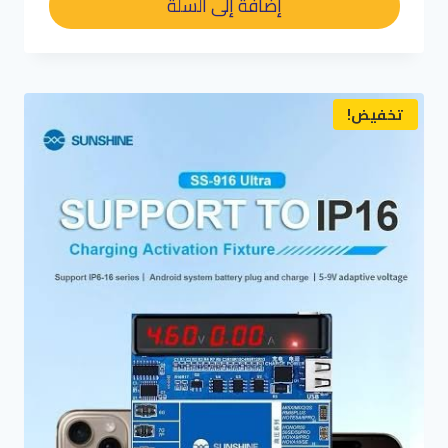
إضافة إلى السلة
د.م. 300,00.
د.م. 220,00.
تخفيض!