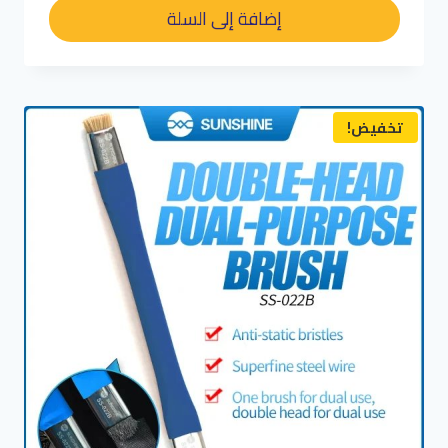
هو:
هو:
إضافة إلى السلة
د.م. 150,00.
د.م. 120,00.
تخفيض!