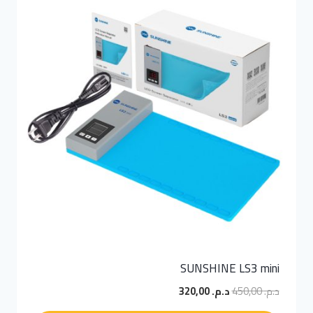
SUNSHINE LS3 mini
السعر
السعر
د.م.
450,00
د.م.
320,00
الأصلي
الحالي