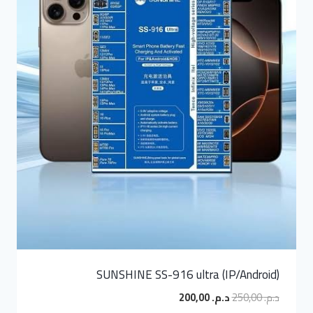
SUNSHINE SS-916 ultra (IP/Android)
السعر
السعر
د.م.
250,00
د.م.
200,00
الأصلي
الحالي