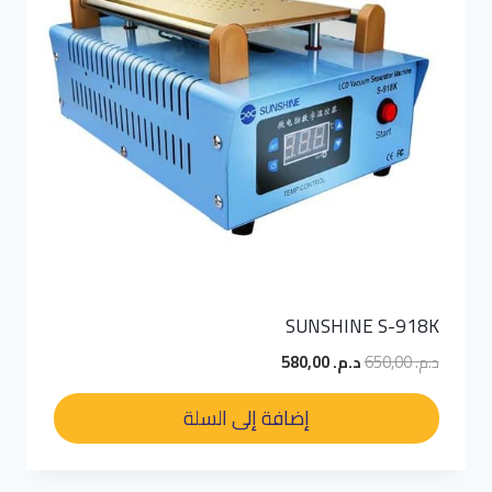
SUNSHINE S-918K
السعر
السعر
د.م.
650,00
د.م.
580,00
الأصلي
الحالي
هو:
هو:
إضافة إلى السلة
د.م. 650,00.
د.م. 580,00.