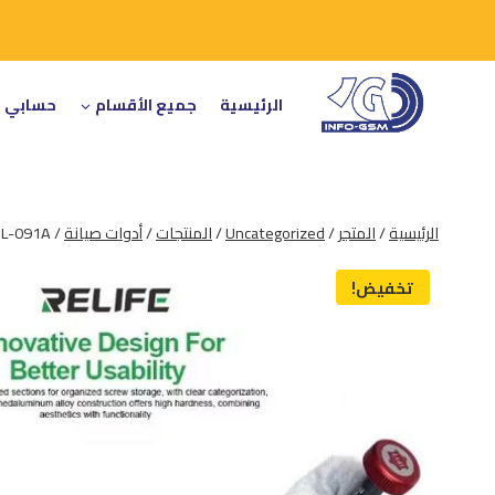
لتجاوز
لى
لمحتوى
الرئيسية
جميع الأقسام
حسابي
الرئيسية
/
المتجر
/
Uncategorized
/
المنتجات
/
أدوات صيانة
/
RL-091A
تخفيض!