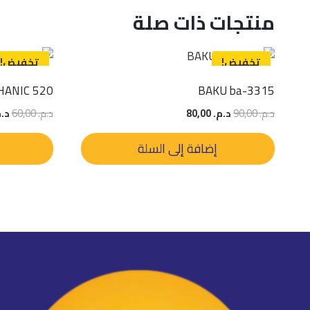
منتجات ذات صلة
تخفيض!
تخفيض!
ANIC 520
BAKU ba-3315
السعر
السعر
الس
د.م.
90,00
د.م.
80,00
د.م.
60,00
د.م
الأصلي
الحالي
الأ
هو:
هو:
هو
إضافة إلى السلة
د.م. 90,00.
د.م. 80,00.
د.م. 00