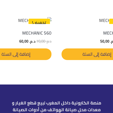
تخفيض!
MECHANIC 560
MECH
عر
السعر
السعر
السعر
.
50,00
د.م.
70,00
د.م.
60,00
صلي
الحالي
الأصلي
الحالي
:
هو:
هو:
هو:
إضافة إلى السلة
إضافة إلى السلة
60,.
د.م. 50,00.
د.م. 70,00.
د.م. 60,00.
منصة الكترونية داخل المغرب لبيع قطع الغيار و
معدات محل صيانة الهواتف من أدوات الصيانة