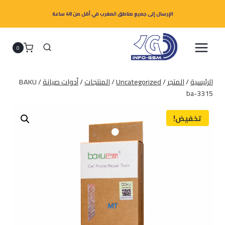
لتجاوز
الإرسال إلى جميع مناطق المغرب في أقل من 48 ساعة
لى
لمحتوى
0
الرئيسية
/
المتجر
/
Uncategorized
/
المنتجات
/
أدوات صيانة
/
BAKU
ba-3315
تخفيض!