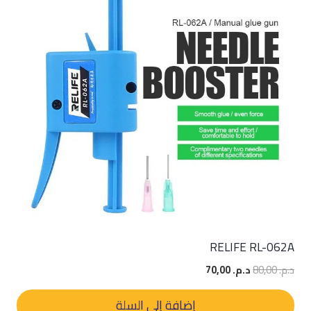
RELIFE RL-062A
السعر
السعر
د.م.
80,00
د.م.
70,00
الأصلي
الحالي
هو:
هو:
إضافة إلى السلة