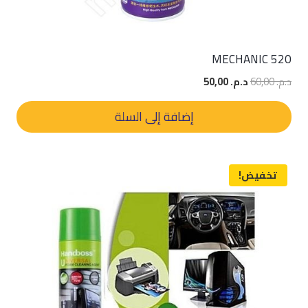
MECHANIC 520
السعر
السعر
د.م.
60,00
د.م.
50,00
الأصلي
الحالي
هو:
هو:
إضافة إلى السلة
د.م. 60,00.
د.م. 50,00.
تخفيض!