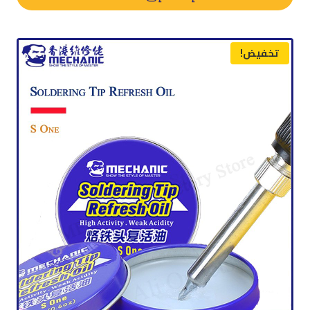
د.م. 80,00.
د.م. 70,00.
تخفيض!