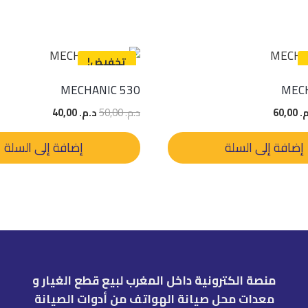
تخفيض!
MECHANIC 530
MECH
عر
السعر
السعر
السعر
.
60,00
د.م.
50,00
د.م.
40,00
صلي
الحالي
الأصلي
الحالي
:
هو:
هو:
هو:
إضافة إلى السلة
إضافة إلى السلة
70,.
د.م. 60,00.
د.م. 50,00.
د.م. 40,00.
منصة الكترونية داخل المغرب لبيع قطع الغيار و
معدات محل صيانة الهواتف من أدوات الصيانة