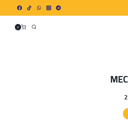
0
MEC
السعر
الحالي
هو:
د.م. 250,00.