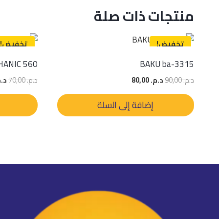
منتجات ذات صلة
تخفيض!
تخفيض!
ANIC 560
BAKU ba-3315
السعر
السعر
الس
د.م.
90,00
د.م.
80,00
د.م.
70,00
د.م
الأصلي
الحالي
الأ
هو:
هو:
هو
إضافة إلى السلة
د.م. 90,00.
د.م. 80,00.
د.م. 00