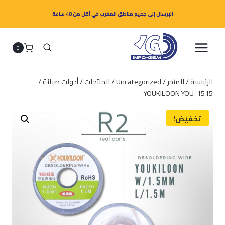
لتجاوز
الإرسال إلى جميع مناطق المغرب في أقل من 48 ساعة
لى
لمحتوى
0
الرئيسية
/
المتجر
/
Uncategorized
/
المنتجات
/
أدوات صيانة
/
YOUKILOON YOU-1515
تخفيض!