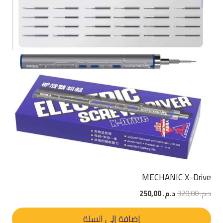
MECHANIC X-Drive
السعر
السعر
د.م.
320,00
د.م.
250,00
الأصلي
الحالي
هو:
هو:
إضافة إلى السلة