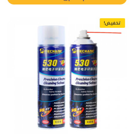
د.م. 320,00.
د.م. 250,00.
تخفيض!