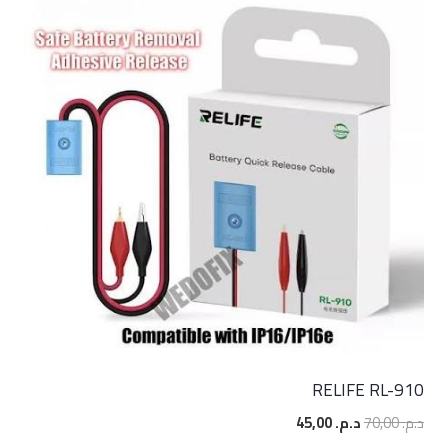
RELIFE RL-910
السعر
السعر
د.م.
70,00
د.م.
45,00
الأصلي
الحالي