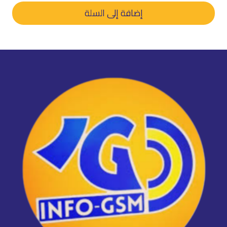
هو:
هو:
إضافة إلى السلة
د.م. 70,00.
د.م. 45,00.