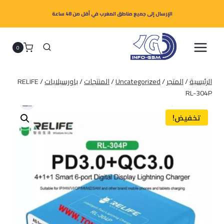
لتجاوز
الإرسال إلى جميع مناطق المغرب في أقل من 48 ساعة
لى
لمحتوى
0
الرئيسية
/
المتجر
/
Uncategorized
/
المنتجات
/
باورسبلايات
/
RELIFE
RL-304P
تخفيض!