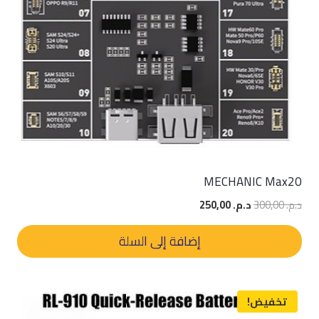
MECHANIC Max20
السعر
السعر
د.م.
300,00
د.م.
250,00
الأصلي
الحالي
هو:
هو:
إضافة إلى السلة
د.م. 300,00.
د.م. 250,00.
تخفيض!