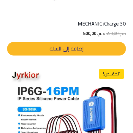
MECHANIC iCharge 30
السعر
السعر
د.م.
550,00
د.م.
500,00
الأصلي
الحالي
هو:
هو:
إضافة إلى السلة
د.م. 550,00.
د.م. 500,00.
تخفيض!