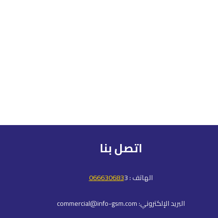
اتصل بنا
الهاتف :
3
066630683
البريد الإلكتروني: commercial@info-gsm.com