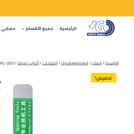
لتجاوز
لى
لمحتوى
الرئيسية
جميع الأقسام
حسابي
الرئيسية
/
المتجر
/
Uncategorized
/
المنتجات
/
أدوات صيانة
/
 RL-050
تخفيض!