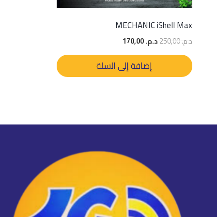
MECHANIC iShell Max
السعر
السعر
د.م.
250,00
د.م.
170,00
الأصلي
الحالي
هو:
هو:
إضافة إلى السلة
د.م. 250,00.
د.م. 170,00.