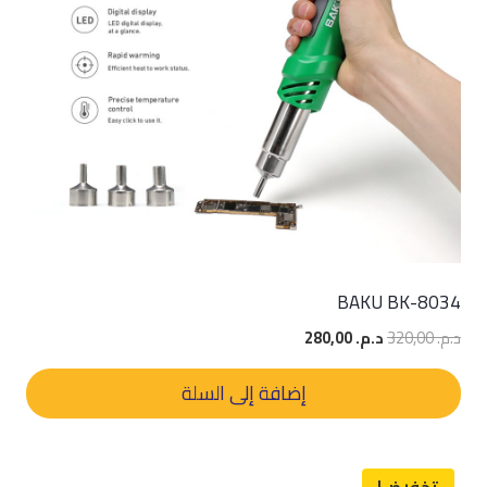
BAKU BK-8034
السعر
السعر
د.م.
320,00
د.م.
280,00
الأصلي
الحالي
هو:
هو:
إضافة إلى السلة
د.م. 320,00.
د.م. 280,00.
تخفيض!