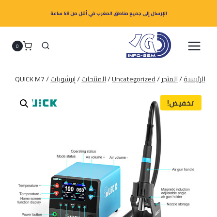
لتجاوز
الإرسال إلى جميع مناطق المغرب في أقل من 48 ساعة
لى
لمحتوى
0
الرئيسية
/
المتجر
/
Uncategorized
/
المنتجات
/
إيرشويات
/
QUICK M7
تخفيض!