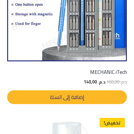
MECHANIC iTech
السعر
السعر
د.م.
160,00
د.م.
140,00
الأصلي
الحالي
هو:
هو:
إضافة إلى السلة
د.م. 160,00.
د.م. 140,00.
تخفيض!