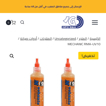
لتجاوز
الإرسال إلى جميع مناطق المغرب في أقل من 48 ساعة
لى
لمحتوى
0
الرئيسية
/
المتجر
/
Uncategorized
/
المنتجات
/
أدوات صيانة
/
MECHANIC RMA-UV10
تخفيض!