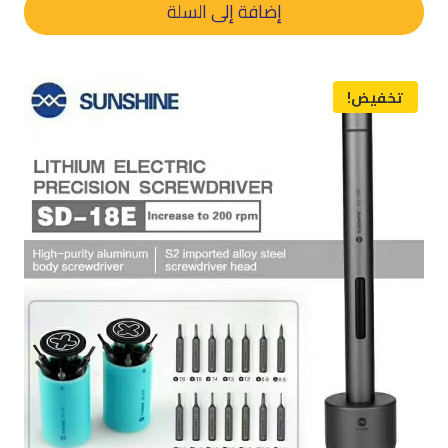
هو:
هو:
إضافة إلى السلة
د.م. 60,00.
د.م. 50,00.
تخفيض!