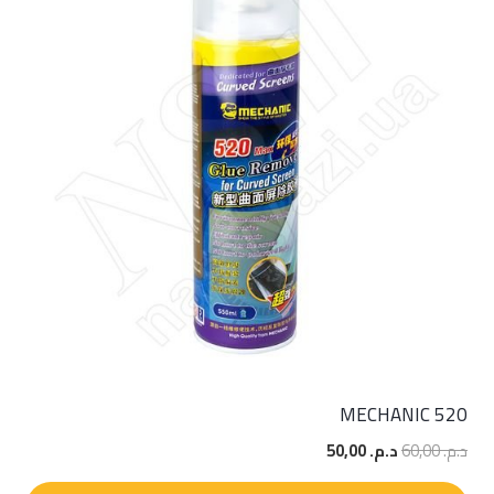
MECHANIC 520
السعر
السعر
د.م.
60,00
د.م.
50,00
الأصلي
الحالي