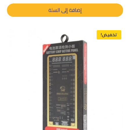
الأصلي
الحالي
هو:
هو:
إضافة إلى السلة
د.م. 300,00.
د.م. 220,00.
تخفيض!