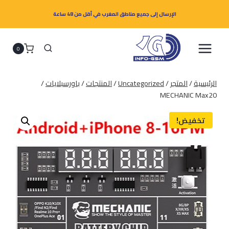
لتجاوز
الإرسال إلى جميع مناطق المغرب في أقل من 48 ساعة
لى
لمحتوى
0
الرئيسية
/
المتجر
/
Uncategorized
/
المنتجات
/
باورسبلايات
/
MECHANIC Max20
تخفيض!