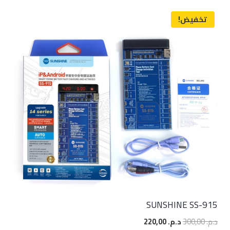
تخفيض!
SUNSHINE SS-915
السعر
السعر
د.م.
300,00
د.م.
220,00