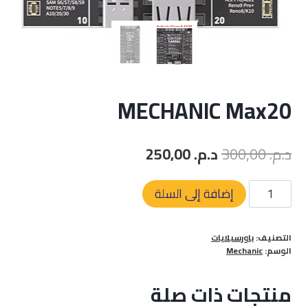
MECHANIC Max20
السعر
السعر
د.م.
300,00
د.م.
250,00
الأصلي
الحالي
كمية
إضافة إلى السلة
هو:
هو:
MECHANIC
د.م. 300,00.
د.م. 250,00.
Max20
التصنيف:
باورسبلايات
الوسم:
Mechanic
منتجات ذات صلة