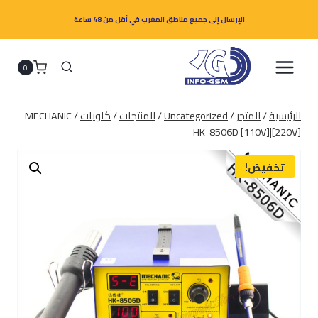
لتجاوز
الإرسال إلى جميع مناطق المغرب في أقل من 48 ساعة
لى
لمحتوى
0
الرئيسية
/
المتجر
/
Uncategorized
/
المنتجات
/
كاويات
/
MECHANIC
HK-8506D [110V]|[220V]
تخفيض!