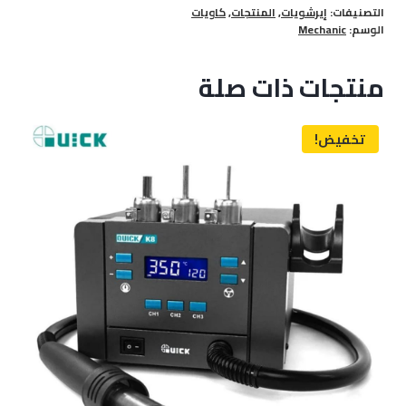
التصنيفات:
إيرشويات
,
المنتجات
,
كاويات
د.م. 900,00.
د.م. 800,00.
الوسم:
Mechanic
منتجات ذات صلة
تخفيض!