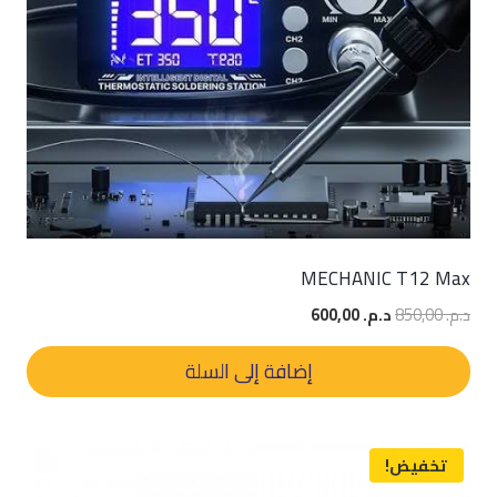
MECHANIC T12 Max
السعر
السعر
د.م.
850,00
د.م.
600,00
الأصلي
الحالي
هو:
هو:
إضافة إلى السلة
د.م. 850,00.
د.م. 600,00.
تخفيض!