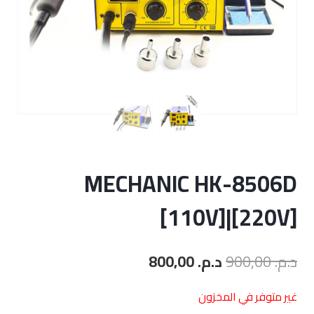
MECHANIC HK-8506D
[110V]|[220V]
السعر
السعر
د.م.
900,00
د.م.
800,00
الأصلي
الحالي
غير متوفر في المخزون
هو:
هو: