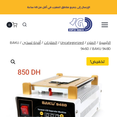
لتجاوز
الإرسال إلى جميع مناطق المغرب في أقل من 48 ساعة
لى
لمحتوى
0
الرئيسية
/
المتجر
/
Uncategorized
/
المنتجات
/
أفرنة تسخين
/
BAKU
946D / BAKU 948D
تخفيض!