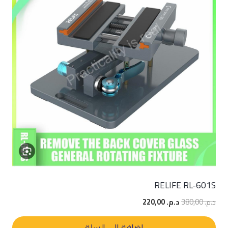
RELIFE RL-601S
السعر
السعر
د.م.
380,00
د.م.
220,00
الأصلي
الحالي
هو:
هو:
إضافة إلى السلة