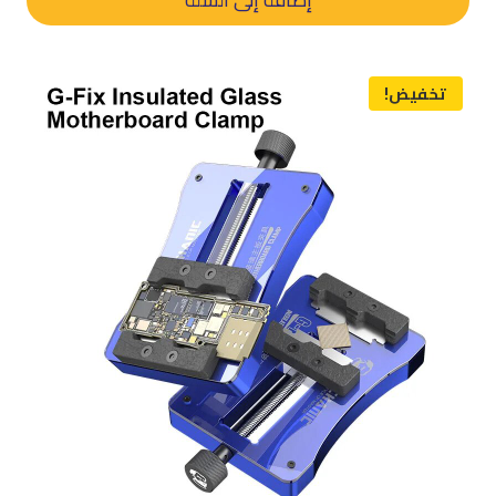
د.م. 380,00.
د.م. 220,00.
تخفيض!